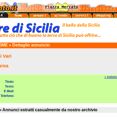
ME » Dettaglio annuncio
 Vari
urea
« Indietr
Titolo:
Testo:
E-Mail:
Telefono:
» Annunci estratti casualmente da nostro archivio