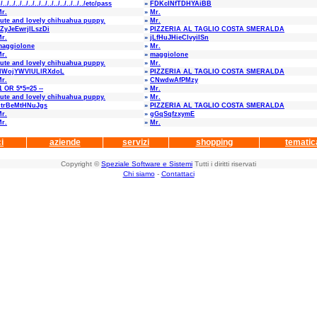
./../../../../../../../../../../../../../etc/pass
»
FDKcINfTDHYAiBB
r.
»
Mr.
ute and lovely chihuahua puppy.
»
Mr.
ZyJeEwrjlLszDi
»
PIZZERIA AL TAGLIO COSTA SMERALDA
r.
»
jLfHuJHieClvyiISn
maggiolone
»
Mr.
r.
»
maggiolone
ute and lovely chihuahua puppy.
»
Mr.
HWojYWVlULlRXdoL
»
PIZZERIA AL TAGLIO COSTA SMERALDA
r.
»
CNwdwAfPMzy
1 OR 5*5=25 --
»
Mr.
ute and lovely chihuahua puppy.
»
Mr.
utrBeMtHNuJgs
»
PIZZERIA AL TAGLIO COSTA SMERALDA
r.
»
gGqSqfzxymE
r.
»
Mr.
i
aziende
servizi
shopping
tematic
Copyright ©
Speziale Software e Sistemi
Tutti i diritti riservati
Chi siamo
-
Contattaci