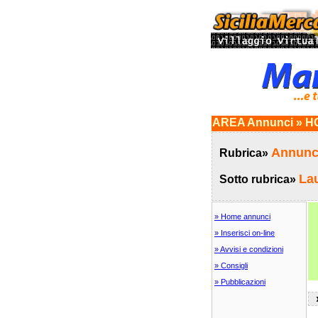
AREA Annunci » HO
Annunci
Rubrica»
La
Sotto rubrica»
» Home annunci
» Inserisci on-line
» Avvisi e condizioni
» Consigli
» Pubblicazioni