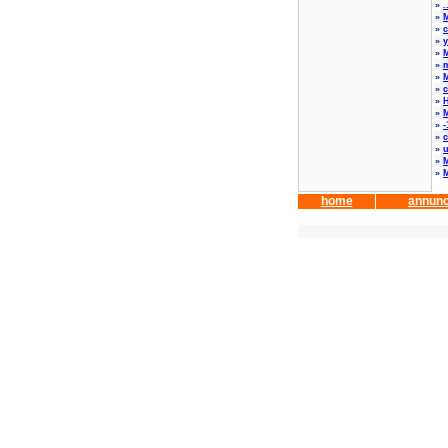
»
.
»
M
»
c
»
y
»
M
»
»
M
»
c
»
»
M
»
-
»
c
»
»
M
»
M
home
annunc