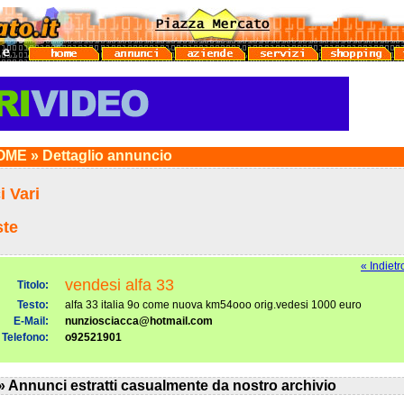
ME » Dettaglio annuncio
 Vari
ste
« Indietr
vendesi alfa 33
Titolo:
Testo:
alfa 33 italia 9o come nuova km54ooo orig.vedesi 1000 euro
E-Mail:
nunziosciacca@hotmail.com
Telefono:
o92521901
» Annunci estratti casualmente da nostro archivio