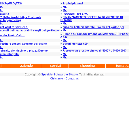
LUNSgxBkOyZEW
»
Apple Iphone 6
r.
»
Mr.
r.
»
Mr.
alabria
»
PEUGEOT 405 S.W.
? Hello World! https://national-
»
FINANZIAMENTO / OFFERTA DI PRESTITO DI
am.top/go/hezwg
DENARO
r.
»
Mr.
ust want to say Hello.
»
cuccioli belli ed adorabili svegli del yorkie per
uccioli belli ed adorabili svegli del yorkie per
»
Mr.
»
iPhone XS 610EUR iPhone XS Max 700EUR iPhone
Vendo Punto Cabrio
X 430
r.
»
Mr.
restito e consolidamento del debito
»
ducati monster 600
r.
»
Mr.
cireale, vicinissimo a piazza Duomo
»
Ricevete un prestito che va di 5000? a 5.000.000?
erco fotografo
»
Mr.
r.
»
Mr.
i
aziende
servizi
shopping
tematic
Copyright ©
Speziale Software e Sistemi
Tutti i diritti riservati
Chi siamo
-
Contattaci