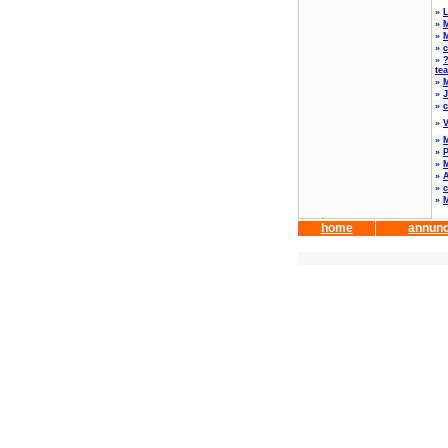
»
»
M
»
M
»
c
»
?
te
»
M
»
J
»
c
»
»
M
»
P
»
M
»
A
»
c
»
M
home
annunc