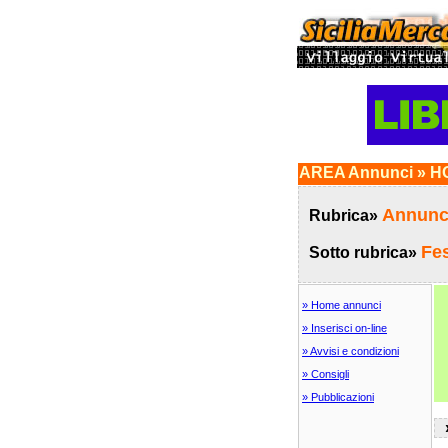
AREA Annunci » HO
Annunci
Rubrica»
Fe
Sotto rubrica»
» Home annunci
» Inserisci on-line
» Avvisi e condizioni
» Consigli
» Pubblicazioni