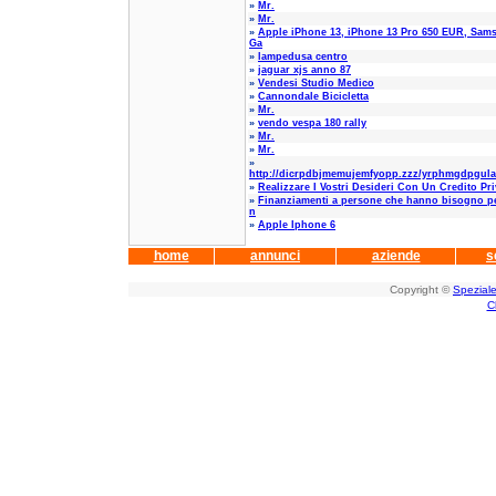
»
Mr.
»
Mr.
»
Apple iPhone 13, iPhone 13 Pro 650 EUR, Sam
Ga
»
lampedusa centro
»
jaguar xjs anno 87
»
Vendesi Studio Medico
»
Cannondale Bicicletta
»
Mr.
»
vendo vespa 180 rally
»
Mr.
»
Mr.
»
http://dicrpdbjmemujemfyopp.zzz/yrphmgdpgula
»
Realizzare I Vostri Desideri Con Un Credito Pri
»
Finanziamenti a persone che hanno bisogno p
n
»
Apple Iphone 6
home
annunci
aziende
s
Copyright ©
Speziale
C