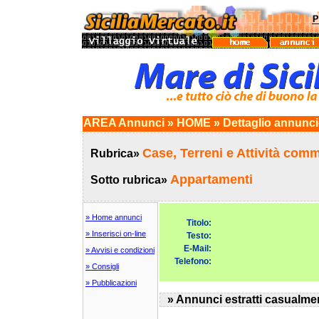
AREA Annunci » HOME » Dettaglio annunc
Case, Terreni e Attività comm
Rubrica»
Appartamenti
Sotto rubrica»
» Home annunci
Titolo:
» Inserisci on-line
Testo:
E-Mail:
» Avvisi e condizioni
Telefono:
» Consigli
» Pubblicazioni
» Annunci estratti casualme