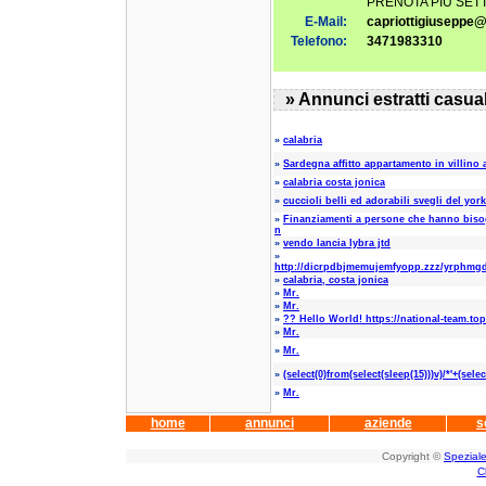
PRENOTA PIU SET
E-Mail:
capriottigiuseppe@
Telefono:
3471983310
» Annunci estratti casua
»
calabria
»
Sardegna affitto appartamento in villino 
»
calabria costa jonica
»
cuccioli belli ed adorabili svegli del york
»
Finanziamenti a persone che hanno bis
n
»
vendo lancia lybra jtd
»
http://dicrpdbjmemujemfyopp.zzz/yrphmgd
»
calabria, costa jonica
»
Mr.
»
Mr.
»
?? Hello World! https://national-team.t
»
Mr.
»
Mr.
»
(select(0)from(select(sleep(15)))v)/*'+(selec
»
Mr.
home
annunci
aziende
s
Copyright ©
Speziale
C