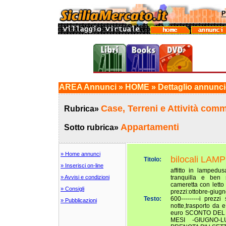
AREA Annunci » HOME » Dettaglio annunc
Case, Terreni e Attività comm
Rubrica»
Appartamenti
Sotto rubrica»
» Home annunci
bilocali LA
Titolo:
» Inserisci on-line
affitto in lampedu
» Avvisi e condizioni
tranquilla e ben 
cameretta con letto
» Consigli
prezzi:ottobre-giugn
Testo:
600---------i prezz
» Pubblicazioni
notte,trasporto da e
euro SCONTO DEL
MESI -GIUGNO-