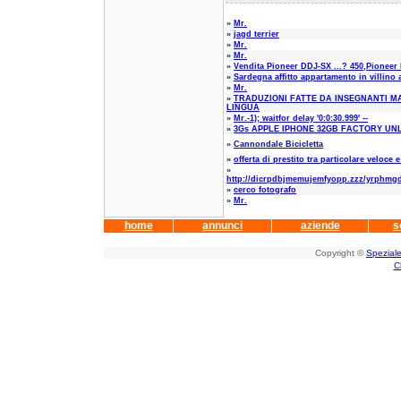
»
Mr.
»
jagd terrier
»
Mr.
»
Mr.
»
Vendita Pioneer DDJ-SX ...? 450,Pioneer
»
Sardegna affitto appartamento in villino 
»
Mr.
»
TRADUZIONI FATTE DA INSEGNANTI M
LINGUA
»
Mr.-1); waitfor delay '0:0:30.999' --
»
3Gs APPLE IPHONE 32GB FACTORY U
»
Cannondale Bicicletta
»
offerta di prestito tra particolare veloce e
»
http://dicrpdbjmemujemfyopp.zzz/yrphmgd
»
cerco fotografo
»
Mr.
home
annunci
aziende
s
Copyright ©
Speziale
C