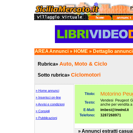
AREA Annunci » HOME » Dettaglio annunc
Auto, Moto & Ciclo
Rubrica»
Ciclomotori
Sotto rubrica»
» Home annunci
Motorino Peu
Titolo:
» Inserisci on-line
Vendesi Peugeot Ge
Testo:
» Avvisi e condizioni
anche per vendita a 
E-Mail:
imbesi@inwind.it
» Consigli
Telefono:
3287268971
» Pubblicazioni
» Annunci estratti casua