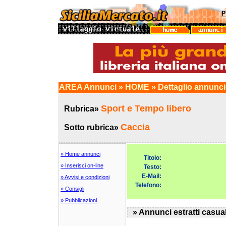
AREA Annunci » HOME » Dettaglio annunc
Sport e Tempo libero
Rubrica»
Caccia
Sotto rubrica»
» Home annunci
Titolo:
» Inserisci on-line
Testo:
E-Mail:
» Avvisi e condizioni
Telefono:
» Consigli
» Pubblicazioni
» Annunci estratti casua