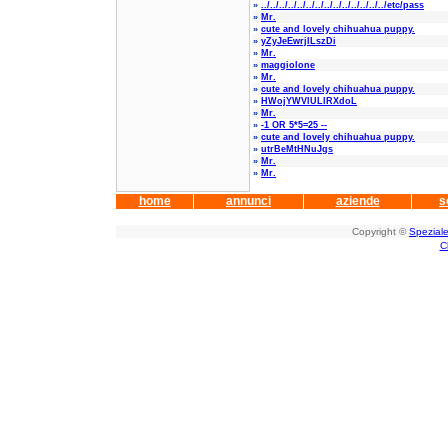
»
../../../../../../../../../../../../../../etc/pass
»
Mr.
»
cute and lovely chihuahua puppy.
»
yZyJeEwrjlLszDi
»
Mr.
»
maggiolone
»
Mr.
»
cute and lovely chihuahua puppy.
»
HWojYWVlULlRXdoL
»
Mr.
»
-1 OR 5*5=25 --
»
cute and lovely chihuahua puppy.
»
utrBeMtHNuJgs
»
Mr.
»
Mr.
home
annunci
aziende
s
Copyright ©
Speziale
C