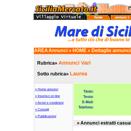
AREA Annunci » HOME » Dettaglio annunc
Annunci Vari
Rubrica»
Laurea
Sotto rubrica»
» Home annunci
Titolo:
» Inserisci on-line
Testo:
E-Mail:
» Avvisi e condizioni
Telefono:
» Consigli
» Pubblicazioni
» Annunci estratti casua