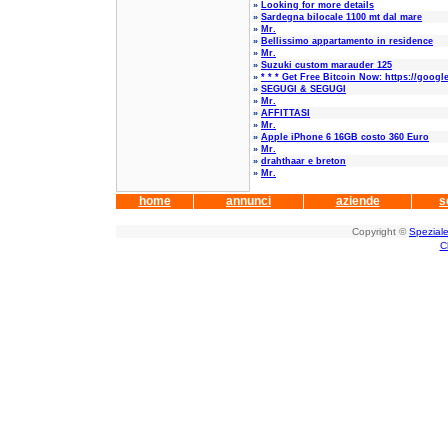
»
Looking for more details
»
Sardegna bilocale 1100 mt dal mare
»
Mr.
»
Bellissimo appartamento in residence
»
Mr.
»
Suzuki custom marauder 125
»
* * * Get Free Bitcoin Now: https://googl
»
SEGUGI & SEGUGI
»
Mr.
»
AFFITTASI
»
Mr.
»
Apple iPhone 6 16GB costo 360 Euro
»
Mr.
»
drahthaar e breton
»
Mr.
home
annunci
aziende
s
Copyright ©
Speziale
C