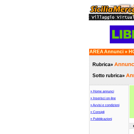
AREA Annunci » HO
Annunci
Rubrica»
Ann
Sotto rubrica»
» Home annunci
» Inserisci on-line
» Avvisi e condizioni
» Consigli
» Pubblicazioni