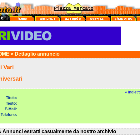
ME » Dettaglio annuncio
 Vari
iversari
« Indietr
Titolo:
Testo:
E-Mail:
Telefono:
» Annunci estratti casualmente da nostro archivio