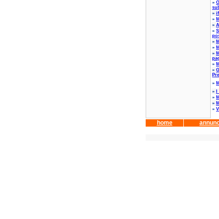
»
O
sub
»
i
»
M
»
A
»
S
po
»
M
»
M
»
M
pa
»
M
»
G
Pre
»
M
»
I
»
M
»
M
»
V
home
annunc