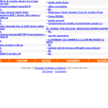
fferta di prestito denaro tra privato
»
vendo vinile disco
ito entr
f(now()=sysdate(),sleep(15),0)
»
affare inripetibile
r.
»
Mr.
lano cuccioli vendo Alani
»
Realizzare I Vostri Desideri Con Un Credito Privat
ardegna B&B I Gerani offre camere a
»
Vespa PK50XL
sada nu
r.
»
vendo cuccioli
r.
»
Concessione di prestito tra particolare onesto e s
utui agevolati fino al 110% anche cattivi
»
gator
Mr.'||DBMS_PIPE.RECEIVE_MESSAGE(CHR(98)||CHR(98)|
r.
»
Mr.
aranzia bancaria/MT760,Finanziamento e
»
carrello appendice
stito,M
»
2x PIONEER CDJ-1000MK3 & 1x DJM-800 MIXER DJ
r.
PACK
 tuoi prestiti in 48 ore
»
Mr.
r.
»
vendesi lotti di terreno edificabili zona industri
r.
»
Mr.
ENDO Fiat Palio 65
»
Mr.
i
aziende
servizi
shopping
tematic
Copyright ©
Speziale Software e Sistemi
Tutti i diritti riservati
Chi siamo
-
Contattaci