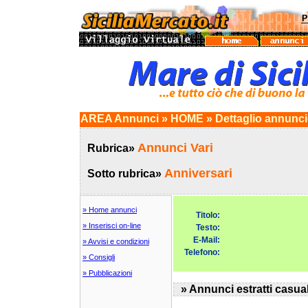
AREA Annunci » HOME » Dettaglio annunc
Annunci Vari
Rubrica»
Anniversari
Sotto rubrica»
» Home annunci
Titolo:
» Inserisci on-line
Testo:
E-Mail:
» Avvisi e condizioni
Telefono:
» Consigli
» Pubblicazioni
» Annunci estratti casua