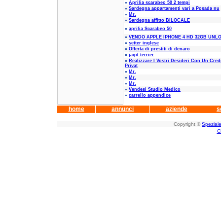
»
Aprilia scarabeo 50 2 tempi
»
Sardegna appartamenti vari a Posada nu
»
Mr.
»
Sardegna affitto BILOCALE
»
aprilia Scarabeo 50
»
VENDO APPLE IPHONE 4 HD 32GB UNL
»
setter inglese
»
Offerta di prestiti di denaro
»
jagd terrier
»
Realizzare I Vostri Desideri Con Un Cred
Privat
»
Mr.
»
Mr.
»
Mr.
»
Vendesi Studio Medico
»
carrello appendice
home
annunci
aziende
s
Copyright ©
Speziale
C