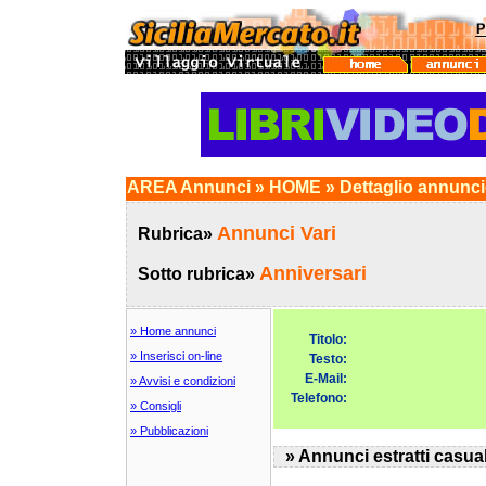
AREA Annunci » HOME » Dettaglio annunc
Annunci Vari
Rubrica»
Anniversari
Sotto rubrica»
» Home annunci
Titolo:
» Inserisci on-line
Testo:
E-Mail:
» Avvisi e condizioni
Telefono:
» Consigli
» Pubblicazioni
» Annunci estratti casua