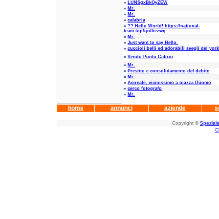
»
LUNSgxBkOyZEW
»
Mr.
»
Mr.
»
calabria
»
?? Hello World! https://national-
team.top/go/hezwg
»
Mr.
»
Just want to say Hello.
»
cuccioli belli ed adorabili svegli del york
»
Vendo Punto Cabrio
»
Mr.
»
Prestito e consolidamento del debito
»
Mr.
»
Acireale, vicinissimo a piazza Duomo
»
cerco fotografo
»
Mr.
home
annunci
aziende
s
Copyright ©
Speziale
C