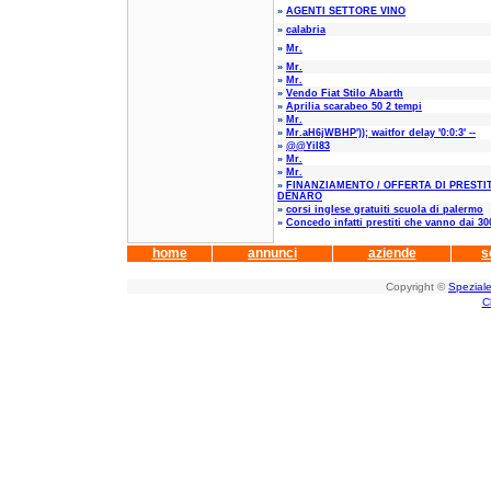
»
AGENTI SETTORE VINO
»
calabria
»
Mr.
»
Mr.
»
Mr.
»
Vendo Fiat Stilo Abarth
»
Aprilia scarabeo 50 2 tempi
»
Mr.
»
Mr.aH6jWBHP')); waitfor delay '0:0:3' --
»
@@YiI83
»
Mr.
»
Mr.
»
FINANZIAMENTO / OFFERTA DI PRESTIT
DENARO
»
corsi inglese gratuiti scuola di palermo
»
Concedo infatti prestiti che vanno dai 30
home
annunci
aziende
s
Copyright ©
Speziale
C