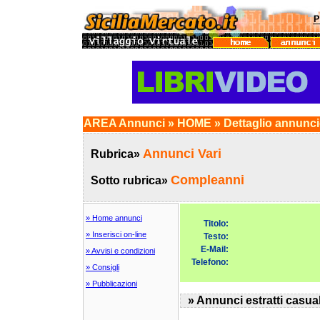
AREA Annunci » HOME » Dettaglio annunc
Annunci Vari
Rubrica»
Compleanni
Sotto rubrica»
» Home annunci
Titolo:
» Inserisci on-line
Testo:
E-Mail:
» Avvisi e condizioni
Telefono:
» Consigli
» Pubblicazioni
» Annunci estratti casua