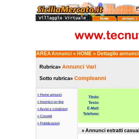
AREA Annunci » HOME » Dettaglio annunc
Annunci Vari
Rubrica»
Compleanni
Sotto rubrica»
» Home annunci
Titolo:
» Inserisci on-line
Testo:
E-Mail:
» Avvisi e condizioni
Telefono:
» Consigli
» Pubblicazioni
» Annunci estratti casua