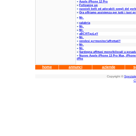
»
Apple iPhone 12 Pro
»
Following up
»
cuccioli belli ed adorabili svegli del york
»
Ora offriamo assistenza per tutti i tuoi pr
»
Mr.
»
calabria
»
Mr.
»
Mr.
»
aBCVITpzLeY
»
Mr.
»
vendesi pc+monitor!affrettati!!
»
Mr.
»
Mr.
»
Sardegna affittasi mono/bilocali a posad
»
Nuovo Apple iPhone 13 Pro Max, iPhone 
iPho
home
annunci
aziende
s
Copyright ©
Speziale
C