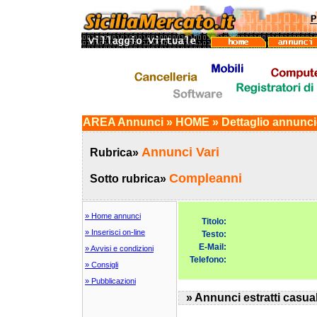
AREA Annunci » HOME » Dettaglio annunc
Annunci Vari
Rubrica»
Compleanni
Sotto rubrica»
» Home annunci
Titolo:
» Inserisci on-line
Testo:
E-Mail:
» Avvisi e condizioni
Telefono:
» Consigli
» Pubblicazioni
» Annunci estratti casua