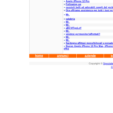
»
Apple iPhone 12 Pro
»
Following up
»
cuccioli belli ed adorabili svegli del york
»
Ora offriamo assistenza per tutti i tuoi pr
»
Mr.
»
calabria
»
Mr.
»
Mr.
»
aBCVITpzLeY
»
Mr.
»
vendesi pc+monitor!affrettati!!
»
Mr.
»
Mr.
»
Sardegna affittasi mono/bilocali a posad
»
Nuovo Apple iPhone 13 Pro Max, iPhone 
iPho
home
annunci
aziende
s
Copyright ©
Speziale
C